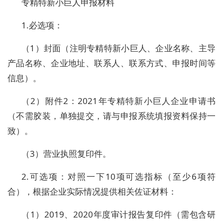
专精特新小巨人申报材料
1.
必选项：
（
1
）封面（注明专精特新小巨人、企业名称、主导
产品名称、企业地址、联系人、联系方式、申报时间等
信息）。
（
2
）附件
2
：
2021
年专精特新小巨人企业申请书
（不需胶装，单独提交，请与申报系统填报资料保持一
致）。
（
3
）营业执照复印件。
2.
可选项：对照一下
10
项可选指标（至少
6
项符
合），根据企业实际情况提供相关佐证材料：
（
1
）
2019
、
2020
年度审计报告复印件（需包含研