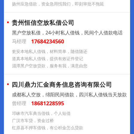
扬州应急借款，资金急用找我们，即刻审批不拖延
贵州恒信空放私借公司
黑户空放私借，24小时私人借钱，民间个人借款电话
17684234560
马经理
瓮安本地私人借钱，材料简单，随借随还
道真本地私人借钱，提供有效证件登记
湄潭黑户空放贷款，服务有我，满意由您
四川鼎力汇金商务信息咨询有限公司
成都私人空放，绵阳民间借款，四川私人借钱当天放款
18681228595
曾经理
邛崃市汽车典当借钱，个人短借
广汉市车贷，资金过桥
红原县不押车借钱，有公积金怎么贷款