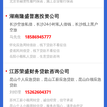
北京非融资性履约保函，施工企业银行保函
湖南隆盛普惠投资公司
长沙空放私借，长沙24小时私人借钱，长沙线上黑户
空放
18586945777
马先生
怀化应急周转借款，线下贷款不看征信
娄底民间借贷，线下贷款不看征信
岳阳小额私人贷款，生意贷款咨询
江苏荣盛财务贷款咨询公司
昆山个人应急贷款，昆山工薪应急贷款，昆山白领应急
贷款
15262604371
刘经理
苏州工薪小额周转贷，诚信经营，信守承诺
昆山个人小额周转信贷，服务在我心，满意由您定